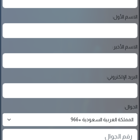
الاسم اﻷول:
الاسم اﻷخير:
البريد الإلكتروني:
الجوال: